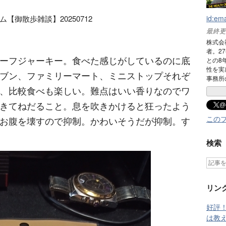
【御散歩雑談】20250712
id:em
最終更
株式会社
者。2
ーフジャーキー。食べた感じがしているのに底
との8
性を実
ブン、ファミリーマート、ミニストップそれぞ
事務所
、比較食べも楽しい。難点はいい香りなのでワ
きてねだること。息を吹きかけると狂ったよう
@
この
お腹を壊すので抑制。かわいそうだが抑制。す
検索
リン
好評！
は教