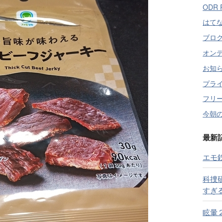
ODR 
はて
ブロ
オン
お知
プラ
フリ
今朝の
最新
エモ
科捜
すぎ
眩暈