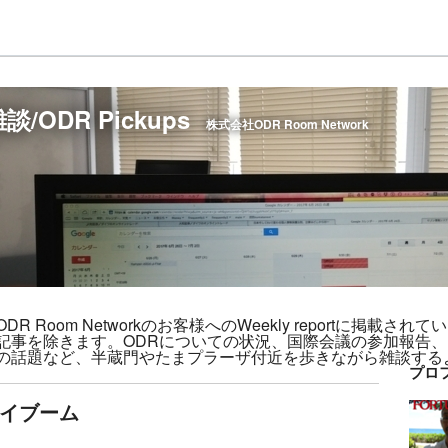
ODR Pickups
株式会社ODR Room Network
 Room Networkのお客様へのWeekly reportに掲載さ
記事を除きます。ODRについての状況、国際会議の参加報告
の話題など、半蔵門やたまプラーザ付近を歩きながら雑談する
プロ
イブーム