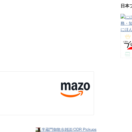
日本
にほ
半蔵門御散歩雑談/ODR Pickups