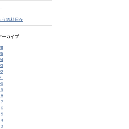
１
もう給料日か
アーカイブ
26
25
24
23
22
21
20
19
18
17
16
15
14
13