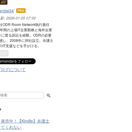
andai34
はて
なブ
新:
2026-01-25 07:30
ログ
ODR Room Network執行責任
Pro
7年間の上場IT企業勤務と海外企業
年に渡る訴訟を経験。ODRの必要
感し、2008年に同社設立。弁護士
のIT支援などを手がける。
emandaiをフォロー
ブログについて
ク
発売中！【Kindle】弁護士
えてくれない