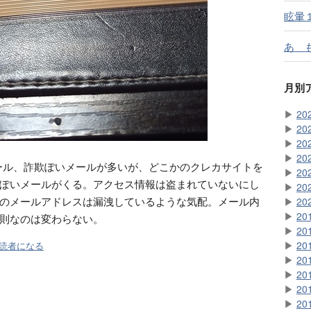
眩暈
あ 
月別
▶
20
▶
20
▶
20
▶
20
メール、詐欺ぽいメールが多いが、
どこかのクレカサイトを
▶
20
ぽいメールがくる。アクセス情報は盗まれていないにし
▶
20
のメールアドレスは漏洩しているような気配。メール内
▶
20
▶
20
則なのは変わらない。
▶
20
▶
20
読者になる
▶
20
▶
20
▶
20
▶
20