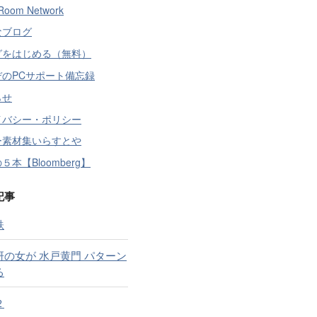
Room Network
なブログ
グをはじめる（無料）
デのPCサポート備忘録
らせ
イバシー・ポリシー
ー素材集いらすとや
５本【Bloomberg】
記事
鉄
研の女が 水戸黄門 パターン
る
２