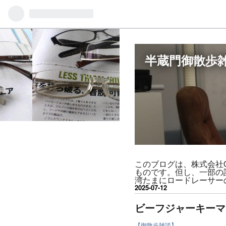
半蔵門御散歩雑談/
このブログは、株式会社ODR
ものです。但し、一部の
湾たまにロードレーサー
2025
-
07
-
12
ビーフジャーキーマ
【御散歩雑談】