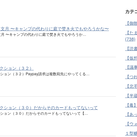
カテ
【御散
 文月 〜キャンプの代わりに庭で焚き火でもやろうかな〜
【た
文月 〜キャンプの代わりに庭で焚き火でもやろうか…
(738)
【読書
【仮想
【議事
クション（３２）
ション（３２）Paypay請求は複数宛先にやってくる…
【つれ
【北毛
【半蔵
【毒】 
クション（３０）だからそのカードもってないって
クション（３０）だからそのカードもってないって【…
【あっ
【ウォ
１型糖尿