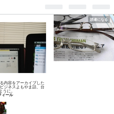
読者になる
れている内容をアーカイブした
、ビジネスよもやま話、台
ように。
フィール