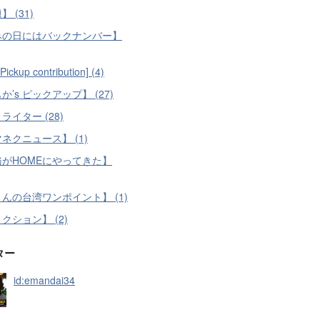
 (31)
みの日にはバックナンバー】
ickup contribution] (4)
か’s ピックアップ】 (27)
ライター (28)
ネクニュース】 (1)
務がHOMEにやってきた】
んの台湾ワンポイント】 (1)
クション】 (2)
ター
id:emandai34