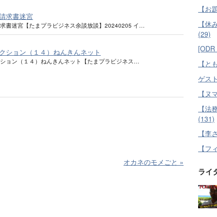
【お題】
請求書迷宮
【休
求書迷宮【たまプラビジネス余談放談】20240205 イ…
(29)
[ODR P
クション（１４）ねんきんネット
クション（１４）ねんきんネット【たまプラビジネス…
【とも
ゲスト
【ヌマ
【法
(131)
【李さ
【フィ
オカネのモメごと
»
ライ